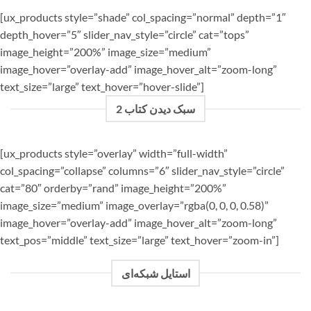
[ux_products style=”shade” col_spacing=”normal” depth=”1″
depth_hover=”5″ slider_nav_style=”circle” cat=”tops”
image_height=”200%” image_size=”medium”
image_hover=”overlay-add” image_hover_alt=”zoom-long”
text_size=”large” text_hover=”hover-slide”]
سبک دیدن کتاب 2
[ux_products style=”overlay” width=”full-width”
col_spacing=”collapse” columns=”6″ slider_nav_style=”circle”
cat=”80″ orderby=”rand” image_height=”200%”
image_size=”medium” image_overlay=”rgba(0, 0, 0, 0.58)”
image_hover=”overlay-add” image_hover_alt=”zoom-long”
text_pos=”middle” text_size=”large” text_hover=”zoom-in”]
استایل شبکه‌ای