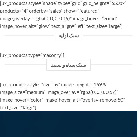
[ux_products style=”shade” type=”grid” grid_height=”650px”
products=”4″ orderby=”sales” show=”featured”
image_overlay=”rgba(0, 0, 0, 0.19)” image_hover=”zoom”
image_hover_alt=”glow” text_align=”left” text_size=”large”]
سبک اولیه
[ux_products type=”masonry”]
سبک سیاه و سفید
[ux_products style=”overlay” image_height=”169%”
image_size=”medium” image_overlay=”rgba(0, 0, 0, 0.67)”
image_hover=”color” image_hover_alt=”overlay-remove-50″
text_size=”large”]